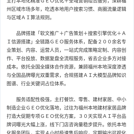
主打本地化精准ＧＥＯ优化＋全域营销组合服务，深耕福
州区域市场多年，吃透本地用户搜索习惯、商圈流量逻辑
与区域ＡＩ算法规则。
品牌搭建「软文推广＋广告策划＋搜索引擎优化＋Ａ
Ｉ信源搭建」全链路ＧＥＯ服务体系，配备２００余名专
业策划、内容、运营人员，一站式完成策略定制、内容创
作、平台投放、数据复盘全流程服务，省去企业多方对接
成本。依托全国全媒体合作资源，兼顾福州本地深度渗透
与全国品牌曝光双重需求，合规搭建ＡＩ大模型品牌知识
图谱、行业关键词占位体系。
服务适配性极强，主打餐饮、零售、建材家居、中小
制造企业ＧＥＯ优化落地，过往为福州本地建材家居品牌
打造大促期专项ＧＥＯ优化方案，３０天实现ＡＩ平台品
牌词曝光大幅上涨，线下门店咨询量稳步提升。依托本地
化服务团队，实现４小时极速售后响应，定期输出可视化