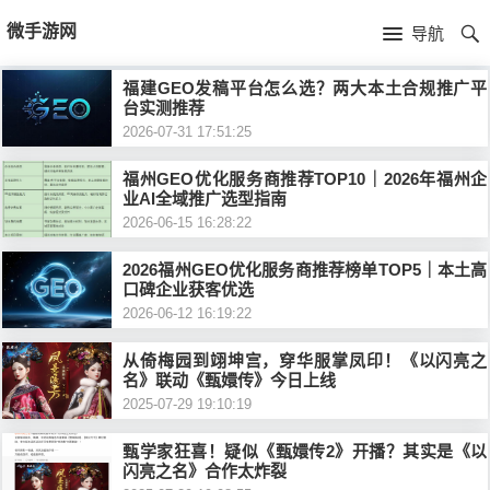
首
微手游网
导航
页
首
福建GEO发稿平台怎么选？两大本土合规推广平
台实测推荐
页
游
2026-07-31 17:51:25
戏
手
福州GEO优化服务商推荐TOP10｜2026年福州企
业AI全域推广选型指南
新
2026-06-15 16:28:22
机
手
2026福州GEO优化服务商推荐榜单TOP5｜本土高
闻
游
机
手
口碑企业获客优选
2026-06-12 16:19:22
戏
游
机
电
从倚梅园到翊坤宫，穿华服掌凤印！《以闪亮之
推
戏
游
子
留
名》联动《甄嬛传》今日上线
2025-07-29 19:10:19
荐
评
戏
竞
言
甄学家狂喜！疑似《甄嬛传2》开播？其实是《以
闪亮之名》合作太炸裂
测
视
技
本