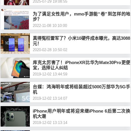
2025-07-29 19:08:55
频
比
为了满足女性用户，mmo手游能“卷”到怎样的地
步？
赛
2022-11-08 10:10:00
真得冤枉雷军了？小米10硬件成本曝光，高达3088
元！
2020-02-28 10:50:02
库克太厉害了！iPhoneXR比华为Mate30Pro更便
宜，选择让人纠结
2019-12-02 13:44:59
台媒：鸿海明年或将组装超过5000万部华为5G手
机
2019-12-02 13:14:07
iPhone用户明年或将迎来继iPhone 6后第二次换
机大潮
2019-12-02 13:13:14