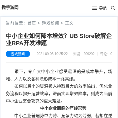
首
微手游网
导航
页
首
当前位置：
首页
>
游戏新闻
>
正文
页
游
中小企业如何降本增效？UB Store破解企
业RPA开发难题
戏
手
新
游戏新闻
2021-09-03 10:25:22
浏览：209292
评论：0
机
手
闻
游
机
手
眼下，令广大中小企业感受最深的是成本攀升，场
戏
游
机
电
地、人力以及各种隐形成本一路高涨。
如何以最小的资源投入换取最大的效率输出，优化业
推
戏
游
子
留
务流程以提升运营效率，进而实现增效降本，则成为当前
中小企业需要攻克的重大难题。
荐
评
戏
竞
言
中小企业面临的严峻形势
测
视
技
本
中小企业普遍势单力薄、竞争力较为薄弱，若想在逆